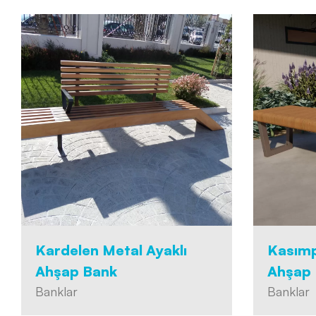
Kardelen Metal Ayaklı
Kasımp
Ahşap Bank
Ahşap
Banklar
Banklar