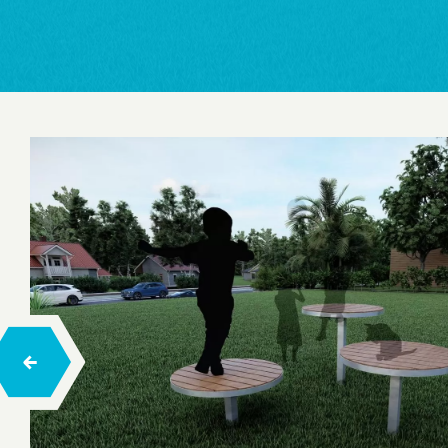
Salıncaklar
Tahterevalli
Zıp Zıp
Trambolinler
Ahşap Çocuk Oyun Evleri
Ahşap Tırmanma
Halatlı Tırmanma
Halatlı Denge Parkurları
Engelsiz Seri Ahşap Çocuk Oyun Grupları
Hexa Ahşap Çocuk Oyun Grubu