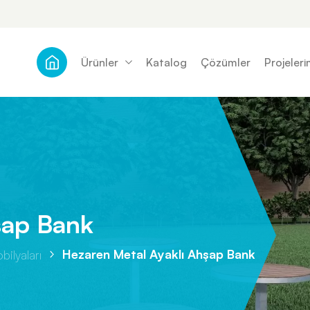
Ürünler
Katalog
Çözümler
Projeleri
şap Bank
Hezaren Metal Ayaklı Ahşap Bank
ilyaları