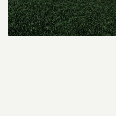
Konsept Ahşap Çocuk Oyun Grupları
Macera Kompleksleri
Survivor