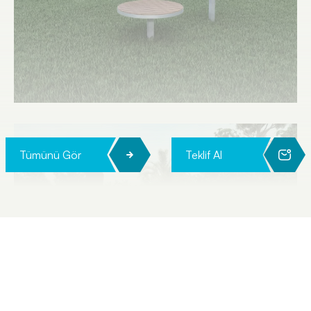
Tümünü Gör
Teklif Al