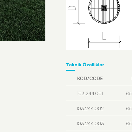
Teknik Özellikler
KOD/CODE
103.244.001
86
103.244.002
86
103.244.003
86