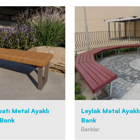
atı Metal Ayaklı
Leylak Metal Ayakl
 Bank
Bank
Banklar