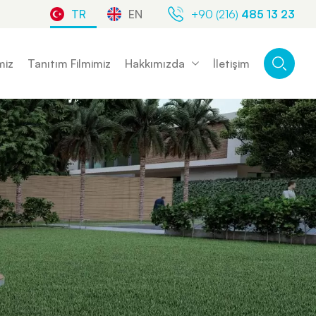
TR
EN
+90 (216)
485 13 23
miz
Tanıtım Filmimiz
Hakkımızda
İletişim