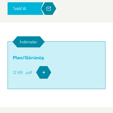
Teklif Al
İndirmeler
Plan/Görünüş
12 KB
.pdf