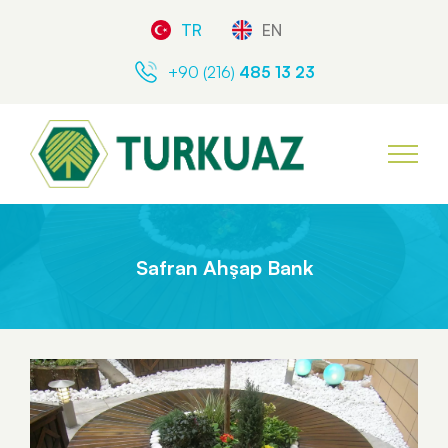
TR
EN
+90 (216)
485 13 23
Safran Ahşap Bank