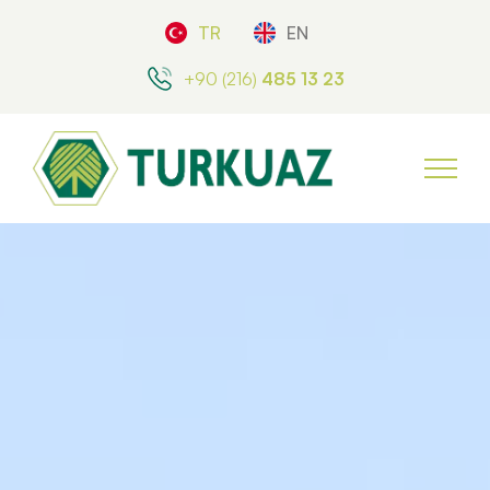
TR
EN
+90 (216)
485 13 23