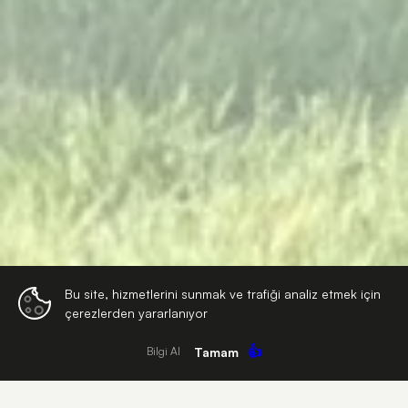
Bu site, hizmetlerini sunmak ve trafiği analiz etmek için
çerezlerden yararlanıyor
👍
Tamam
Bilgi Al
1
2
3
4
5
6
7
8
9