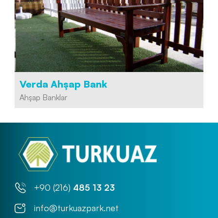
Verda Ahşap Bank
Ahşap Banklar
+90 (216)
485 13 23
info@turkuazpark.net