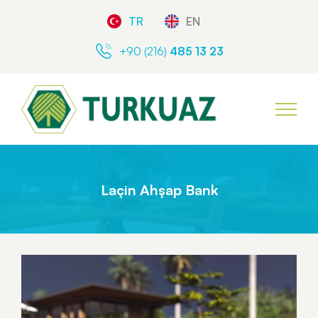
TR
EN
+90 (216)
485 13 23
Laçin Ahşap Bank