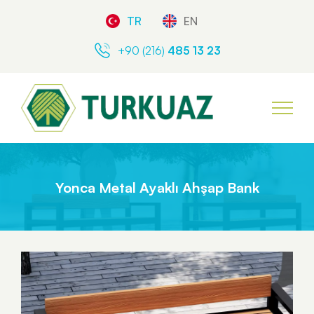
TR
EN
+90 (216)
485 13 23
Yonca Metal Ayaklı Ahşap Bank