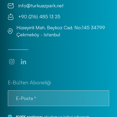
info@turkuazpark.net
+90 (216) 485 13 25
Hüseyinli Mah. Beykoz Cad. No:145 34799
Çekmeköy - Istanbul
E-Bülten Aboneliği
KVKK şartlarını
okudum ve kabul ediyorum.