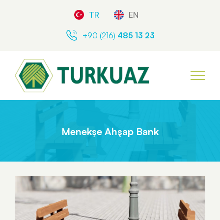
TR
EN
+90 (216)
485 13 23
Menekşe Ahşap Bank