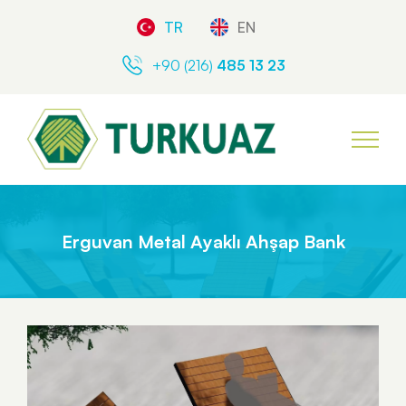
TR
EN
+90 (216)
485 13 23
Erguvan Metal Ayaklı Ahşap Bank