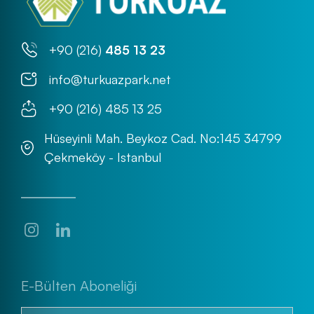
+90 (216)
485 13 23
info@turkuazpark.net
+90 (216) 485 13 25
Hüseyinli Mah. Beykoz Cad. No:145 34799
Çekmeköy - Istanbul
E-Bülten Aboneliği