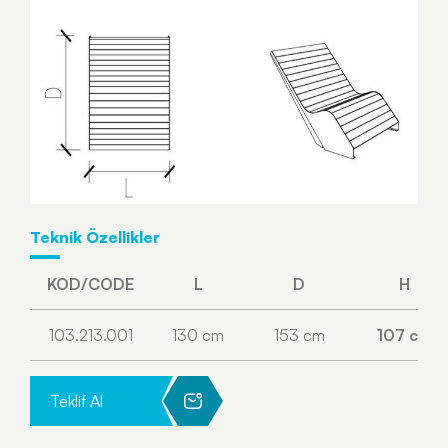
Teknik Özellikler
KOD/CODE
L
D
H
103.213.001
130 cm
153 cm
107 cm
Teklif Al