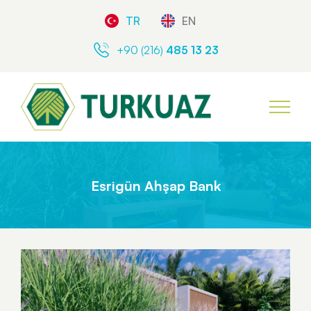
TR
EN
+90 (216)
485 13 23
Esrigün Ahşap Bank