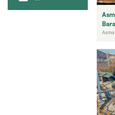
Konsept Ahşap Çocuk Oyun Grupları
Asma
Macera Kompleksleri
Bara
Survivor
Asma 
Tümünü Gör