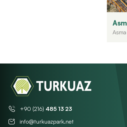
Asma
Asma 
+90 (216)
485 13 23
info@turkuazpark.net