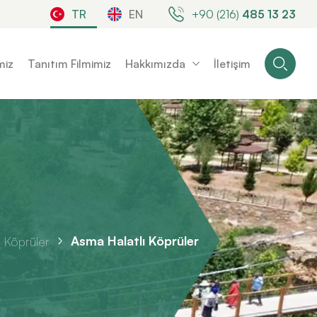
TR
EN
+90 (216)
485 13 23
miz
Tanıtım Filmimiz
Hakkımızda
İletişim
Asma Halatlı Köprüler
 Köprüler