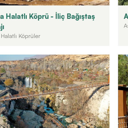
 Halatlı Köprü - İliç Bağıştaş
A
A
jı
Halatlı Köprüler