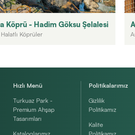
 Köprü - Hadim Göksu Şelalesi
A
Halatlı Köprüler
A
Hızlı Menü
Politikalarımız
Turkuaz Park -
Gizlilik
Premium Ahşap
Politikamız
Tasarımları
Kalite
Kataloglarımız
Politikamız