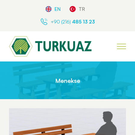
EN
TR
+90 (216)
485 13 23
Menekse