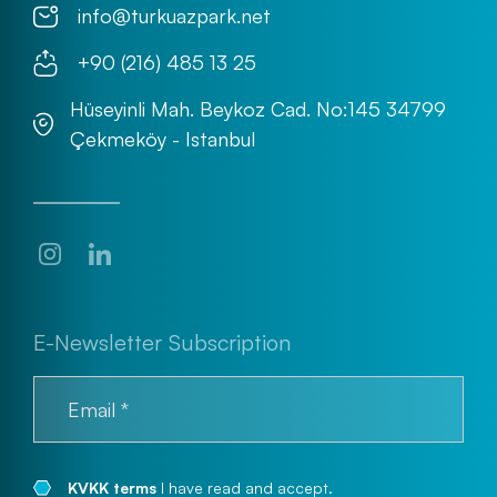
info@turkuazpark.net
+90 (216) 485 13 25
Hüseyinli Mah. Beykoz Cad. No:145 34799
Çekmeköy - Istanbul
Kod :
Piknik Masası
E-Newsletter Subscription
KVKK terms
I have read and accept.