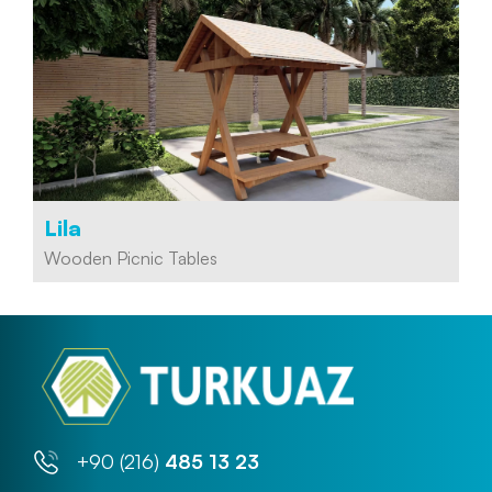
Lila
Wooden Picnic Tables
Kod :
Piknik Masası
+90 (216)
485 13 23