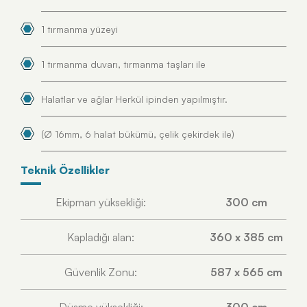
1 tırmanma yüzeyi
1 tırmanma duvarı, tırmanma taşları ile
Halatlar ve ağlar Herkül ipinden yapılmıştır.
(Ø 16mm, 6 halat bükümü, çelik çekirdek ile)
Tekni̇k Özelli̇kler
Ekipman yüksekliği:
300 cm
Kapladığı alan:
360 x 385 cm
Güvenlik Zonu:
587 x 565 cm
Düşme yüksekliği:
300 cm