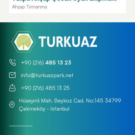
Ahşap Tırmanma
+90 (216)
485 13 23
info@turkuazpark.net
+90 (216) 485 13 25
Hüseyinli Mah. Beykoz Cad. No:145 34799
Çekmeköy - Istanbul