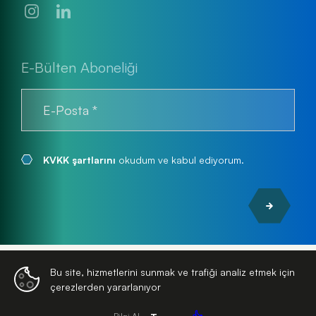
E-Bülten Aboneliği
KVKK şartlarını
okudum ve kabul ediyorum.
© 2026
Turkuaz Park
| Tüm Hakları Saklıdır
Bu site, hizmetlerini sunmak ve trafiği analiz etmek için
çerezlerden yararlanıyor
WEB
İSTANBUL WEB TASARIM AJANSI - PENTA YAZILI
TASARIM