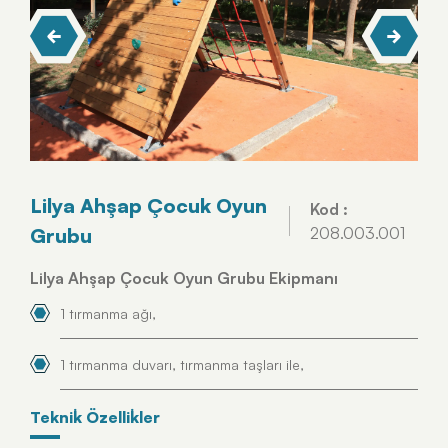
Lilya Ahşap Çocuk Oyun
Kod :
Grubu
208.003.001
Lilya Ahşap Çocuk Oyun Grubu Ekipmanı
1 tırmanma ağı,
1 tırmanma duvarı, tırmanma taşları ile,
Tekni̇k Özelli̇kler