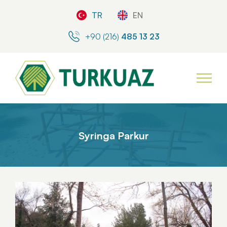
TR
EN
+90 (216)
485 13 23
Syringa Parkur