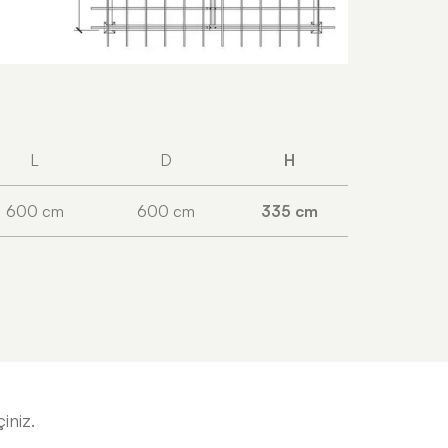
L
D
H
600 cm
600 cm
335 cm
iniz.