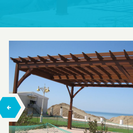
Salıncaklar
Tahterevalli
Zıp Zıp
Trambolinler
Ahşap Çocuk Oyun Evleri
Ahşap Tırmanma
Halatlı Tırmanma
Halatlı Denge Parkurları
Engelsiz Seri Ahşap Çocuk Oyun Grupları
Hexa Ahşap Çocuk Oyun Grubu