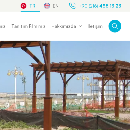
TR
EN
+90 (216)
485 13 23
miz
Tanıtım Filmimiz
Hakkımızda
İletişim