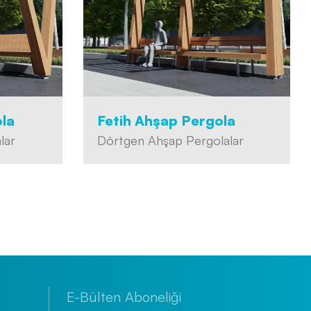
la
Fetih Ahşap Pergola
lar
Dörtgen Ahşap Pergolalar
E-Bülten Aboneliği