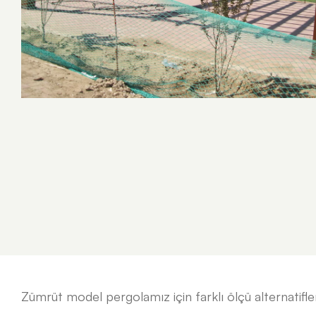
Konsept Ahşap Çocuk Oyun Grupları
Macera Kompleksleri
Survivor
Zümrüt model pergolamız için farklı ölçü alternatifler