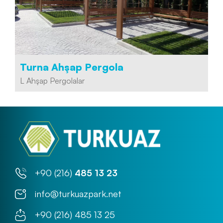
Turna Ahşap Pergola
L Ahşap Pergolalar
+90 (216)
485 13 23
info@turkuazpark.net
+90 (216) 485 13 25