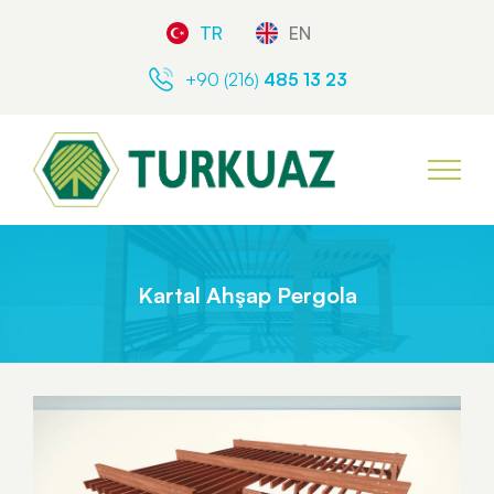
TR
EN
+90 (216)
485 13 23
Kartal Ahşap Pergola