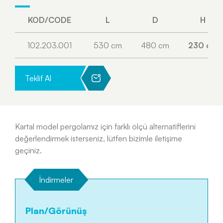
KOD/CODE
L
D
H
102.203.001
530 cm
480 cm
230 cm
Teklif Al
Kartal model pergolamız için farklı ölçü alternatiflerini
değerlendirmek isterseniz, lütfen bizimle iletişime
geçiniz.
İndirmeler
Plan/Görünüş