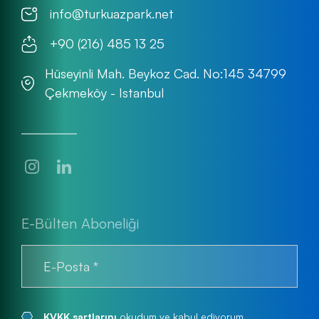
info@turkuazpark.net
+90 (216) 485 13 25
Hüseyinli Mah. Beykoz Cad. No:145 34799
Çekmeköy - Istanbul
E-Bülten Aboneliği
KVKK şartlarını
okudum ve kabul ediyorum.