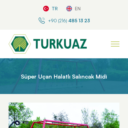
TR
EN
+90 (216)
485 13 23
Süper Uçan Halatlı Salıncak Midi