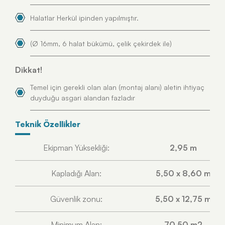
Halatlar Herkül ipinden yapılmıştır.
(Ø 16mm, 6 halat bükümü, çelik çekirdek ile)
Dikkat!
Temel için gerekli olan alan (montaj alanı) aletin ihtiyaç
duyduğu asgari alandan fazladır
Tekni̇k Özelli̇kler
Ekipman Yüksekliği:
2,95 m
Kapladığı Alan:
5,50 x 8,60 m
Güvenlik zonu:
5,50 x 12,75 m
Minimum Alan:
70,50 m2