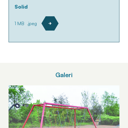
Solid
1 MB
.jpeg
Galeri