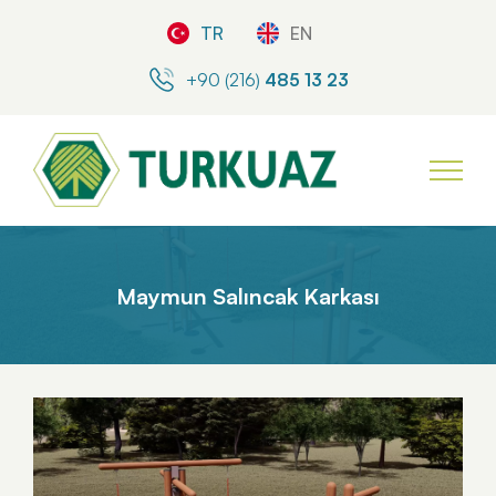
TR
EN
+90 (216)
485 13 23
Maymun Salıncak Karkası