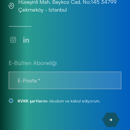
Hüseyinli Mah. Beykoz Cad. No:145 34799
Çekmeköy - Istanbul
E-Bülten Aboneliği
KVKK şartlarını
okudum ve kabul ediyorum.