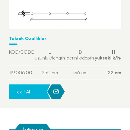
Teknik Özellikler
KOD/CODE
L
D
H
uzunluk/length
derinlik/depth
yükseklik/heigh
119.006.001
250 cm
136 cm
122 cm
Teklif Al
İndirmeler