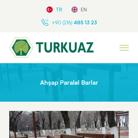
TR
EN
+90 (216)
485 13 23
Ahşap Paralel Barlar