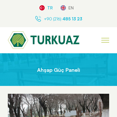
TR
EN
+90 (216)
485 13 23
Ahşap Güç Paneli