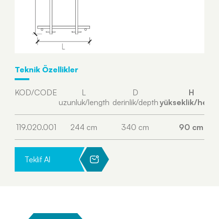
Teknik Özellikler
KOD/CODE
L
D
H
uzunluk/length
derinlik/depth
yükseklik/heigh
119.020.001
244 cm
340 cm
90 cm
Teklif Al