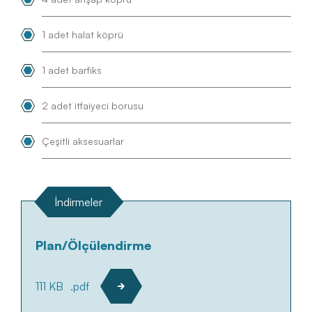
1 adet halat köprü
1 adet barfiks
2 adet itfaiyeci borusu
Çeşitli aksesuarlar
İndirmeler
Plan/Ölçülendirme
111 KB
.pdf