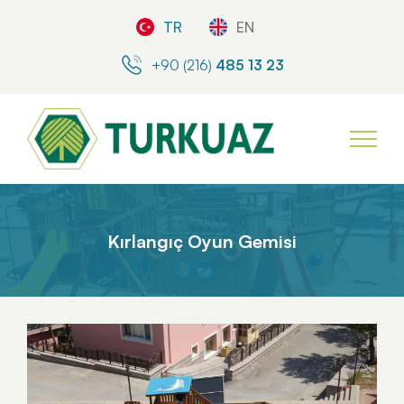
TR
EN
+90 (216)
485 13 23
Kırlangıç Oyun Gemisi