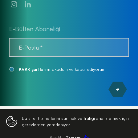
E-Bülten Aboneliği
KVKK şartlarını
okudum ve kabul ediyorum.
Bu site, hizmetlerini sunmak ve trafiği analiz etmek için
© 2026
Turkuaz Park
| Tüm Hakları Saklıdır
çerezlerden yararlanıyor
WEB
İSTANBUL WEB TASARIM AJANSI - PENTA YAZILI
TASARIM
👍
Tamam
Bilgi Al