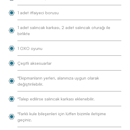
1 adet itfaiyeci borusu
1 adet salıncak karkası, 2 adet salıncak oturağı ile
birlikte
1 OXO oyunu
Çeşitli aksesuarlar
*Ekipmanların yerleri, alanınıza uygun olarak
değiştirilebilir.
*Talep edilirse salıncak karkası eklenebilir.
*Farklı kule bileşenleri için lütfen bizimle iletişime
geçiniz.