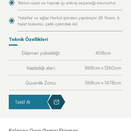
‘Beton üzeri ve toprak içi ankraj seçeneği mevcuttur
‘Halatlar ve ağlar Herkül ipinden yapılmıştır (Ø 16mm, 6
halat bükümü, çelik çekirdek ile)
Teknik Özellikleri
Ekipman yüksekliği:
408cm
Kapladığı alan:
868cm x 1260cm
Güvenlik Zonu:
1168cm x 1478cm
Teklif Al
Kırlangıç Oyun Gemisi Ekipman