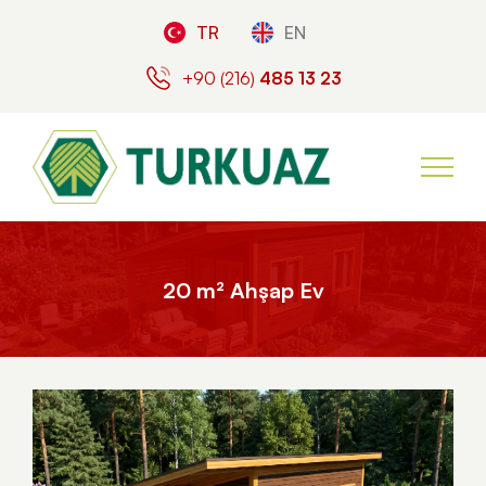
TR
EN
+90 (216)
485 13 23
20 m² Ahşap Ev