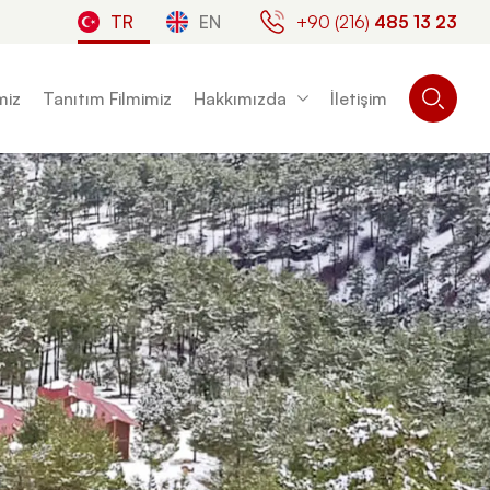
TR
EN
+90 (216)
485 13 23
miz
Tanıtım Filmimiz
Hakkımızda
İletişim