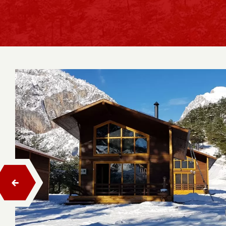
Salıncaklar
Tahterevalli
Zıp Zıp
Trambolinler
Ahşap Çocuk Oyun Evleri
Ahşap Tırmanma
Halatlı Tırmanma
Halatlı Denge Parkurları
Engelsiz Seri Ahşap Çocuk Oyun Grupları
Hexa Ahşap Çocuk Oyun Grubu