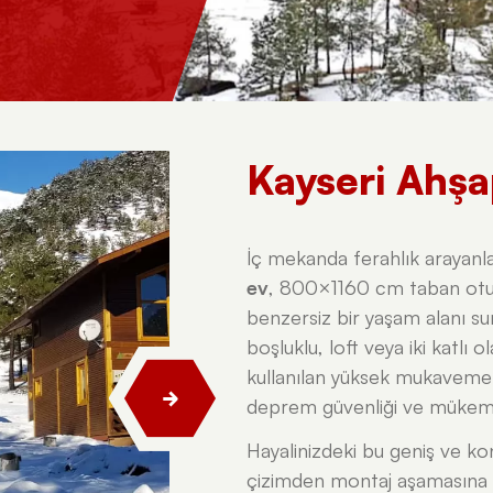
Kayseri Ahşa
İç mekanda ferahlık arayanla
ev
, 800×1160 cm taban otu
benzersiz bir yaşam alanı su
boşluklu, loft veya iki katlı 
kullanılan yüksek mukaveme
deprem güvenliği ve mükemmel
Hayalinizdeki bu geniş ve ko
çizimden montaj aşamasına 