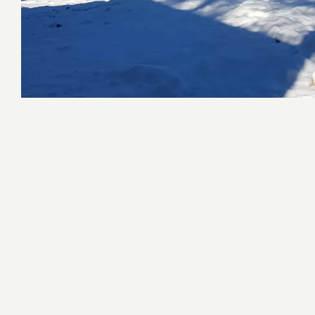
Konsept Ahşap Çocuk Oyun Grupları
Macera Kompleksleri
Survivor