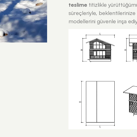
teslime
titizlikle yürüttüğü
süreçleriyle, beklentilerini
modellerini güvenle inşa edi