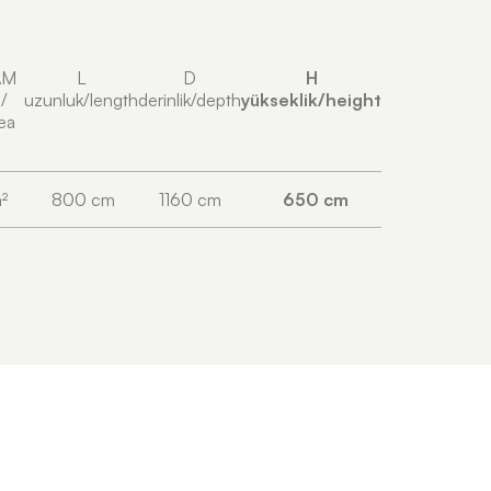
AM
L
D
H
/
uzunluk/length
derinlik/depth
yükseklik/height
rea
²
800 cm
1160 cm
650 cm