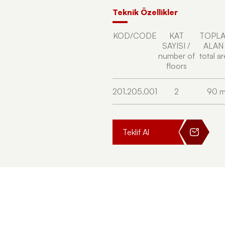
Teknik Özellikler
KOD/CODE
KAT
TOPL
SAYISI /
ALAN 
number of
total a
floors
201.205.001
2
90 m
Teklif Al