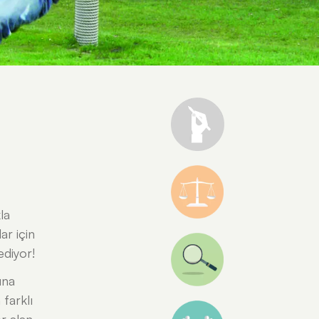
la
ar için
ediyor!
una
farklı