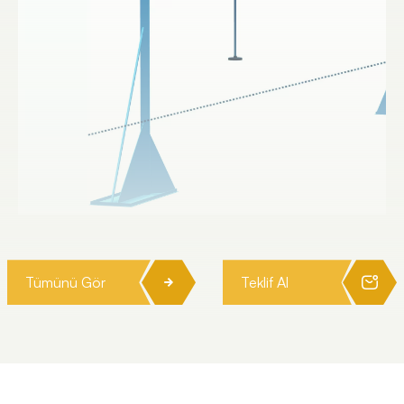
Tümünü Gör
Teklif Al