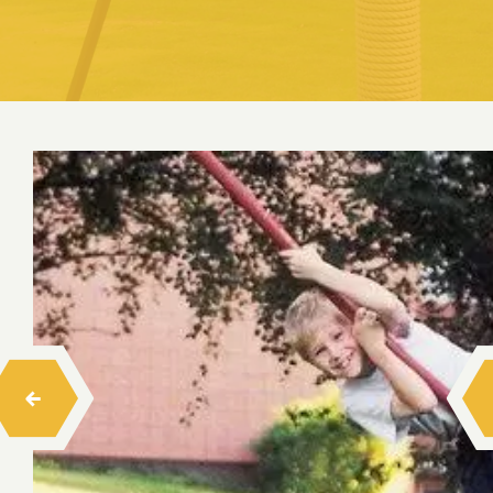
Salıncaklar
Tahterevalli
Zıp Zıp
Trambolinler
Ahşap Çocuk Oyun Evleri
Ahşap Tırmanma
Halatlı Tırmanma
Halatlı Denge Parkurları
Engelsiz Seri Ahşap Çocuk Oyun Grupları
Hexa Ahşap Çocuk Oyun Grubu