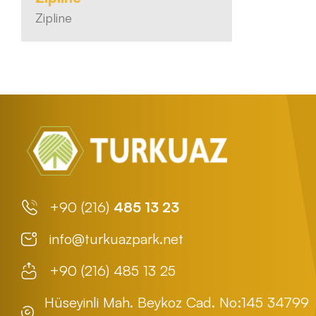
Zipline
+90 (216)
485 13 23
info@turkuazpark.net
+90 (216) 485 13 25
Hüseyinli Mah. Beykoz Cad. No:145 34799