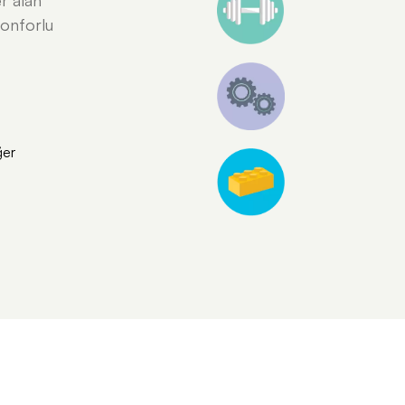
r alan
konforlu
ğer