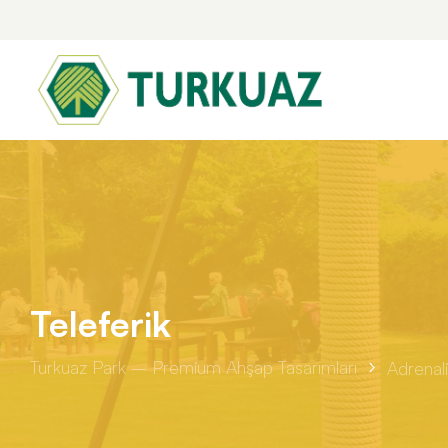
Park
Teleferik
Piazza Oyun Serisi
Turkuaz Park – Premium Ahşap Tasarımları
Adrenal
Leafy Ahşap Çocuk Oyun Parkı
Tilia Oyun Serisi