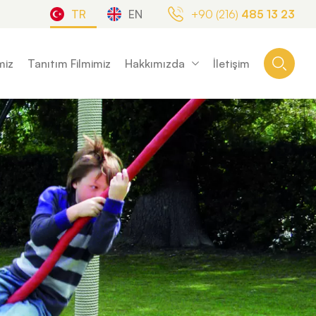
TR
EN
+90 (216)
485 13 23
miz
Tanıtım Filmimiz
Hakkımızda
İletişim