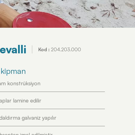
evalli
Kod :
204.203.000
 Ekipman
çam konstrüksiyon
plar lamine edilir
aldırma galvaniz yapılır
şaptan imal edilmiştir