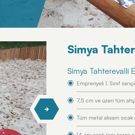
Simya Tahter
Simya Tahterevalli
Emprenyeli 1. Sınıf sarı
7,5 cm ve üzeri tüm ahşa
Tüm metal aksam sıcak d
14 cm çaplı tam torna ah