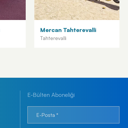
i
Mercan Tahterevalli
Tahterevalli
E-Bülten Aboneliği