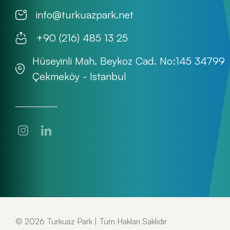
info@turkuazpark.net
+90 (216) 485 13 25
Hüseyinli Mah. Beykoz Cad. No:145 34799
Çekmeköy - Istanbul
© 2026
Turkuaz Park
| Tüm Hakları Saklıdır