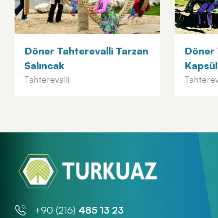
Döner Tahterevalli Tarzan
Döner 
Salıncak
Kapsül
Tahterevalli
Tahtereva
+90 (216)
485 13 23