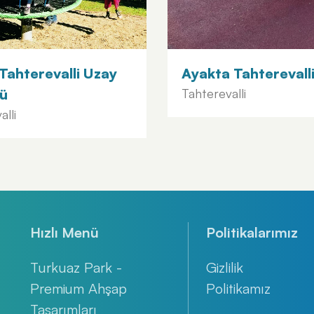
Tahterevalli Uzay
Ayakta Tahterevall
ü
Tahterevalli
lli
Hızlı Menü
Politikalarımız
Turkuaz Park -
Gizlilik
Premium Ahşap
Politikamız
Tasarımları