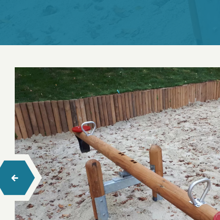
Salıncaklar
Tahterevalli
Zıp Zıp
Trambolinler
Ahşap Çocuk Oyun Evleri
Ahşap Tırmanma
Halatlı Tırmanma
Halatlı Denge Parkurları
Engelsiz Seri Ahşap Çocuk Oyun Grupları
Hexa Ahşap Çocuk Oyun Grubu