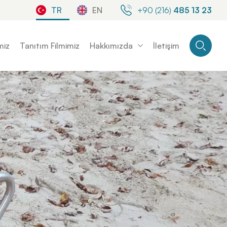
TR
EN
+90 (216)
485 13 23
miz
Tanıtım Filmimiz
Hakkımızda
İletişim