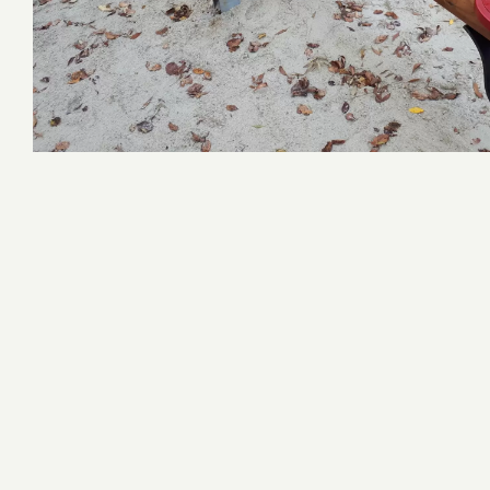
Konsept Ahşap Çocuk Oyun Grupları
Macera Kompleksleri
Survivor