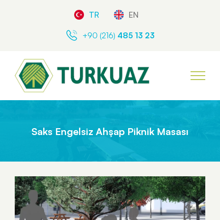
TR
EN
+90 (216)
485 13 23
Saks Engelsiz Ahşap Piknik Masası