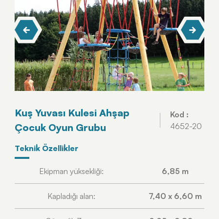
Kuş Yuvası Kulesi Ahşap
Kod :
Çocuk Oyun Grubu
4652-20
Tekni̇k Özelli̇kler
Ekipman yüksekliği:
6,85 m
Kapladığı alan:
7,40 x 6,60 m