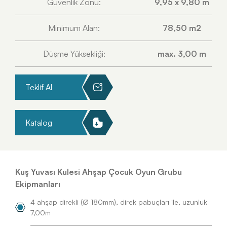
Güvenlik Zonu:
9,95 x 9,80 m
Minimum Alan:
78,50 m2
Düşme Yüksekliği:
max. 3,00 m
Teklif Al
Katalog
Kuş Yuvası Kulesi Ahşap Çocuk Oyun Grubu
Ekipmanları
4 ahşap direkli (Ø 180mm), direk pabuçları ile, uzunluk
7,00m