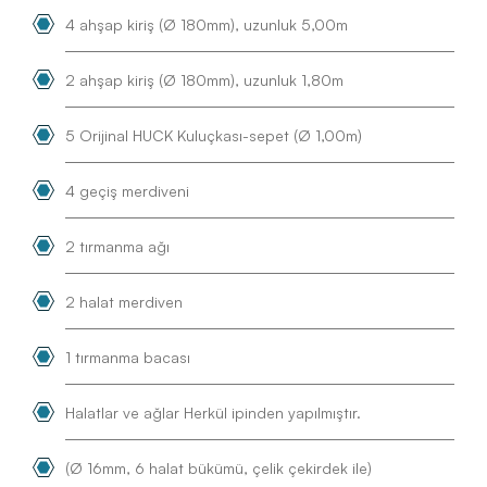
4 ahşap kiriş (Ø 180mm), uzunluk 5,00m
2 ahşap kiriş (Ø 180mm), uzunluk 1,80m
5 Orijinal HUCK Kuluçkası-sepet (Ø 1,00m)
4 geçiş merdiveni
2 tırmanma ağı
2 halat merdiven
1 tırmanma bacası
Halatlar ve ağlar Herkül ipinden yapılmıştır.
(Ø 16mm, 6 halat bükümü, çelik çekirdek ile)