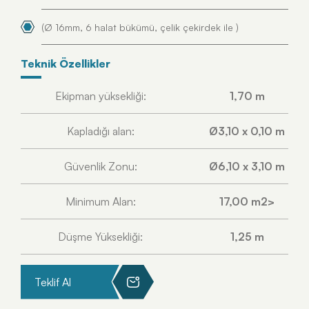
(Ø 16mm, 6 halat bükümü, çelik çekirdek ile )
Teknik Özellikler
Ekipman yüksekliği:
1,70 m
Kapladığı alan:
Ø3,10 x 0,10 m
Güvenlik Zonu:
Ø6,10 x 3,10 m
Minimum Alan:
17,00 m2>
Düşme Yüksekliği:
1,25 m
Teklif Al