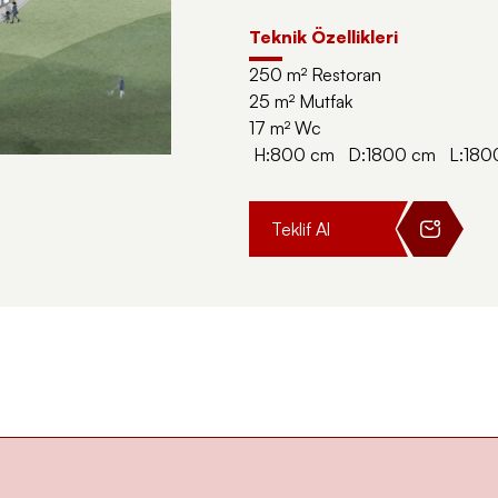
Teknik Özellikleri
250 m²
Restoran
25
m²
Mutfak
17
m²
Wc
H:800 cm D:1800 cm L:18
Teklif Al