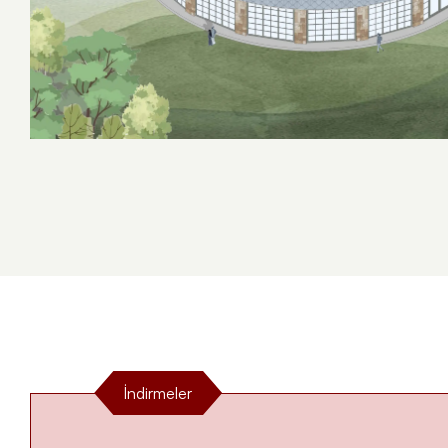
Konsept Ahşap Çocuk Oyun Grupları
Macera Kompleksleri
Survivor
İndirmeler