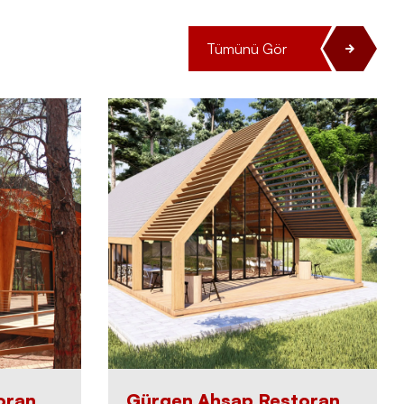
Tümünü Gör
oran
Gürgen Ahşap Restoran