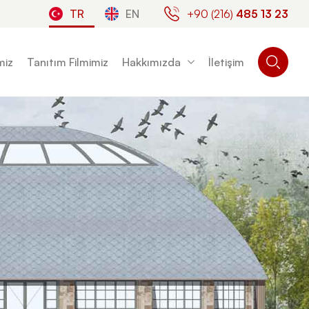
TR
EN
+90 (216)
485 13 23
miz
Tanıtım Filmimiz
Hakkımızda
İletişim