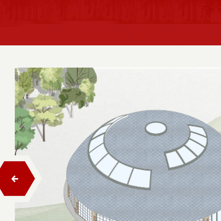
Salıncaklar
Tahterevalli
Zıp Zıp
Trambolinler
Ahşap Çocuk Oyun Evleri
Ahşap Tırmanma
Halatlı Tırmanma
Halatlı Denge Parkurları
Engelsiz Seri Ahşap Çocuk Oyun Grupları
Hexa Ahşap Çocuk Oyun Grubu