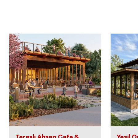
Teraslı Ahşap Cafe &
Yeşil 