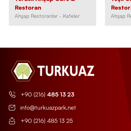
Restoran
Restor
Ahşap Restoranlar - Kafeler
Ahşap Re
+90 (216)
485 13 23
info@turkuazpark.net
+90 (216) 485 13 25