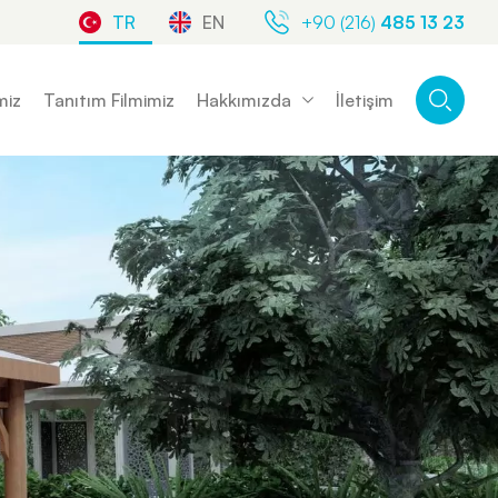
TR
EN
+90 (216)
485 13 23
miz
Tanıtım Filmimiz
Hakkımızda
İletişim