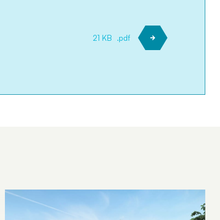
21 KB
.pdf