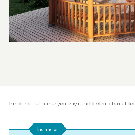
Konsept Ahşap Çocuk Oyun Grupları
Macera Kompleksleri
Survivor
Irmak model kameriyemiz için farklı ölçü alternatifler
İndirmeler