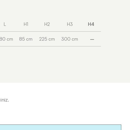
L
H1
H2
H3
H4
80 cm
85 cm
225 cm
300 cm
–
iniz.