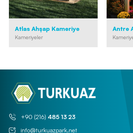
Atlas Ahşap Kameriye
Antre 
Kameriyeler
Kameriye
+90 (216)
485 13 23
info@turkuazpark.net