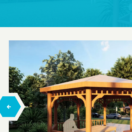
Salıncaklar
Tahterevalli
Zıp Zıp
Trambolinler
Ahşap Çocuk Oyun Evleri
Ahşap Tırmanma
Halatlı Tırmanma
Halatlı Denge Parkurları
Engelsiz Seri Ahşap Çocuk Oyun Grupları
Hexa Ahşap Çocuk Oyun Grubu