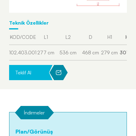
Teknik Özellikler
KOD/CODE
L1
L2
D
H1
H2
102.403.001
277 cm
536 cm
468 cm
279 cm
307 c
Teklif Al
İndirmeler
Plan/Görünüş