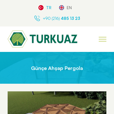
TR
EN
+90 (216)
485 13 23
Günçe Ahşap Pergola