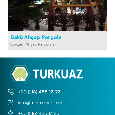
Bakü Ahşap Pergola
Çokgen Ahşap Pergolalar
+90 (216)
485 13 23
info@turkuazpark.net
+90 (216) 485 13 25