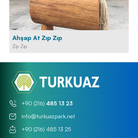
Ahşap At Zıp Zıp
Zıp Zıp
+90 (216)
485 13 23
info@turkuazpark.net
+90 (216) 485 13 25