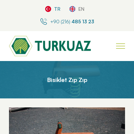
TR
EN
+90 (216)
485 13 23
Bisiklet Zıp Zıp