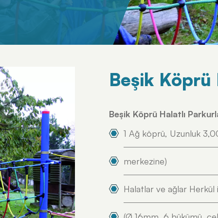
Beşik Köprü 
Beşik Köprü Halatlı Parkur
1 Ağ köprü, Uzunluk 3,0
merkezine)
Halatlar ve ağlar Herkül 
(Ø 16mm, 6 bükümü, çelik