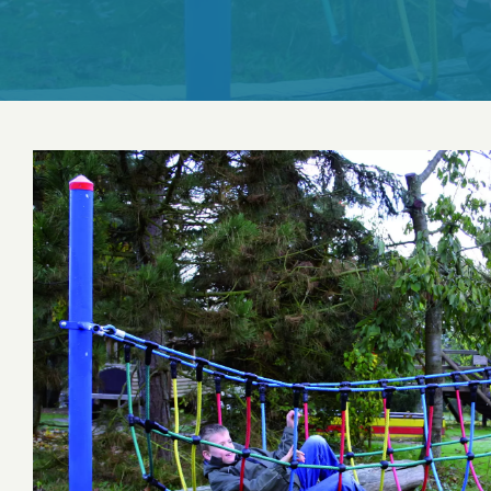
Salıncaklar
Tahterevalli
Zıp Zıp
Trambolinler
Ahşap Çocuk Oyun Evleri
Ahşap Tırmanma
Halatlı Tırmanma
Halatlı Denge Parkurları
Engelsiz Seri Ahşap Çocuk Oyun Grupları
Hexa Ahşap Çocuk Oyun Grubu