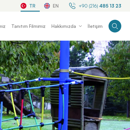
TR
EN
+90 (216)
485 13 23
miz
Tanıtım Filmimiz
Hakkımızda
İletişim