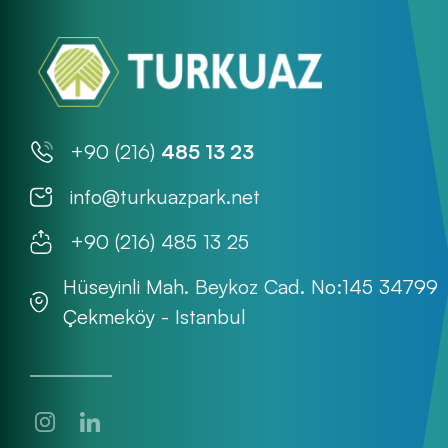
+90 (216)
485 13 23
info@turkuazpark.net
+90 (216) 485 13 25
Hüseyinli Mah. Beykoz Cad. No:145 34799
Çekmeköy - Istanbul