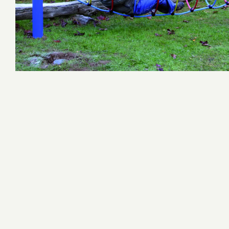
Konsept Ahşap Çocuk Oyun Grupları
Macera Kompleksleri
Survivor