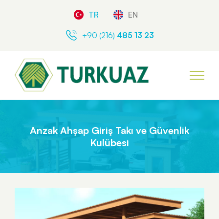
TR
EN
+90 (216)
485 13 23
Anzak Ahşap Giriş Takı ve Güvenlik
Kulübesi