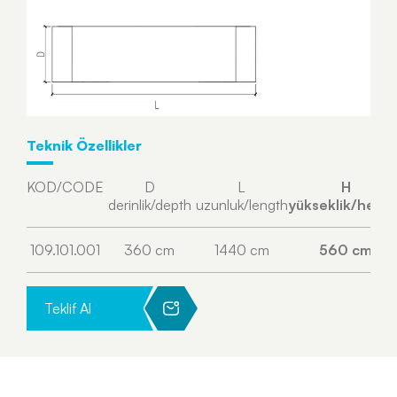
Teknik Özellikler
KOD/CODE
D
L
H
derinlik/depth
uzunluk/length
yükseklik/heigh
109.101.001
360 cm
1440 cm
560 cm
Teklif Al