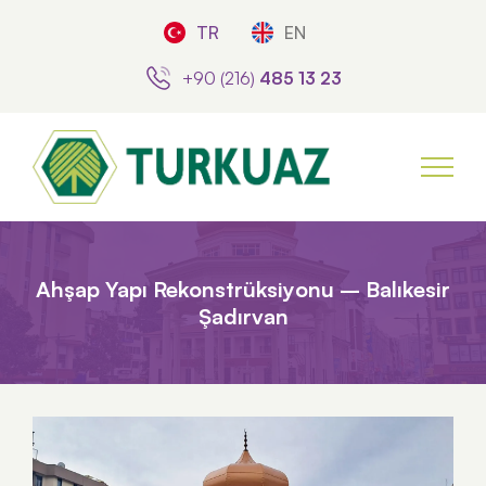
TR
EN
+90 (216)
485 13 23
Ahşap Yapı Rekonstrüksiyonu – Balıkesir
Şadırvan