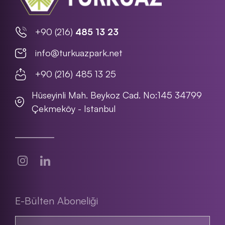
+90 (216)
485 13 23
info@turkuazpark.net
+90 (216) 485 13 25
Hüseyinli Mah. Beykoz Cad. No:145 34799
Çekmeköy - Istanbul
E-Bülten Aboneliği